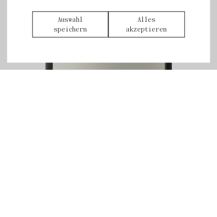
Auswahl
Alles
speichern
akzeptieren
Guter Wein fördert gute
Gespräche.
Unfortunately our wines are
Hier reden wir über Events, Ereignisse und
currently not available in your
Einsichten, die uns bewegen aber auch
country. Don't hesitate to contact
innehalten lassen. Um Gedankenräume zu öffnen
us directly via
und zu erweitern.
willkommen@neueheimat.wine.
Thank you very much!
Hier geht’s zu den
Weindatenblättern
.