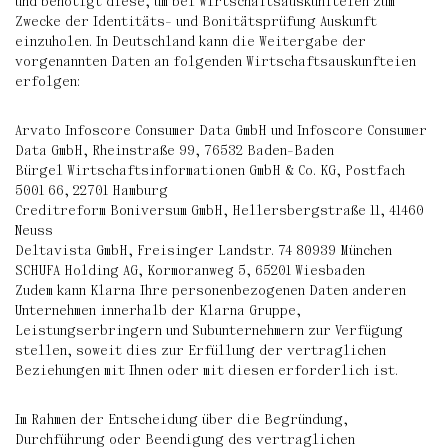
und benötigt diese, um bei Wirtschaftsauskunfteien zum
Zwecke der Identitäts- und Bonitätsprüfung Auskunft
einzuholen. In Deutschland kann die Weitergabe der
vorgenannten Daten an folgenden Wirtschaftsauskunfteien
erfolgen:
Arvato Infoscore Consumer Data GmbH und Infoscore Consumer
Data GmbH, Rheinstraße 99, 76532 Baden-Baden
Bürgel Wirtschaftsinformationen GmbH & Co. KG, Postfach
5001 66, 22701 Hamburg
Creditreform Boniversum GmbH, Hellersbergstraße 11, 41460
Neuss
Deltavista GmbH, Freisinger Landstr. 74 80939 München
SCHUFA Holding AG, Kormoranweg 5, 65201 Wiesbaden
Zudem kann Klarna Ihre personenbezogenen Daten anderen
Unternehmen innerhalb der Klarna Gruppe,
Leistungserbringern und Subunternehmern zur Verfügung
stellen, soweit dies zur Erfüllung der vertraglichen
Beziehungen mit Ihnen oder mit diesen erforderlich ist.
Im Rahmen der Entscheidung über die Begründung,
Durchführung oder Beendigung des vertraglichen